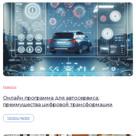
Новости
Онлайн программа для автосервиса:
преимущества цифровой трансформации
Читать далее