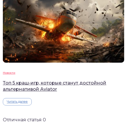
Новости
Топ 5 краш-игр, которые станут достойной
альтернативой Aviator
Читать далее
Отличная статья
0