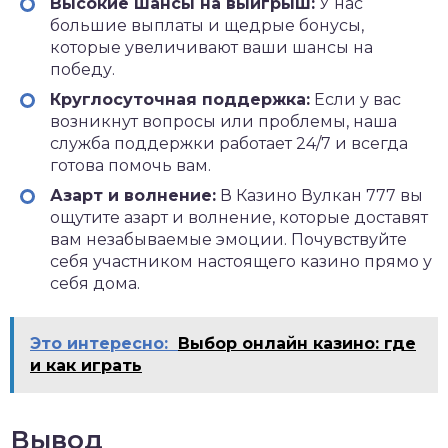
Высокие шансы на выигрыш:
У нас
большие выплаты и щедрые бонусы,
которые увеличивают ваши шансы на
победу.
Круглосуточная поддержка:
Если у вас
возникнут вопросы или проблемы, наша
служба поддержки работает 24/7 и всегда
готова помочь вам.
Азарт и волнение:
В Казино Вулкан 777 вы
ощутите азарт и волнение, которые доставят
вам незабываемые эмоции. Почувствуйте
себя участником настоящего казино прямо у
себя дома.
Это интересно:
Выбор онлайн казино: где
и как играть
Вывод