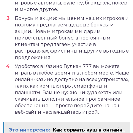
игровые автоматы, рулетку, блэкджек, покер
и многое другое.
Бонусы и акции: мы ценим наших игроков и
поэтому предлагаем щедрые бонусы и
акции. Новым игрокам мы дарим
приветственный бонус, а постоянным
клиентам предлагаем участие в
распродажах, фриспины и другие выгодные
предложения.
Удобство: в Казино Вулкан 777 вы можете
играть в любое время и в любом месте. Наше
онлайн-казино доступно на всех устройствах,
таких как компьютеры, смартфоны и
планшеты. Вам не нужно никуда ехать или
скачивать дополнительное программное
обеспечение — просто перейдите на наш
веб-сайт и наслаждайтесь игрой.
Это интересно:
Как сорвать куш в онлайн-