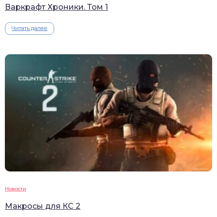
Варкрафт Хроники. Том 1
Читать далее
Новости
Макросы для КС 2