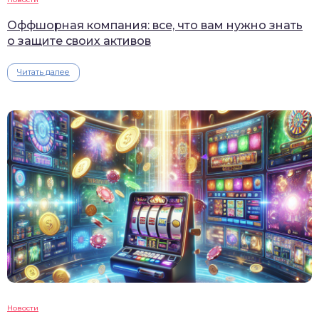
Оффшорная компания: все, что вам нужно знать
о защите своих активов
Читать далее
Новости