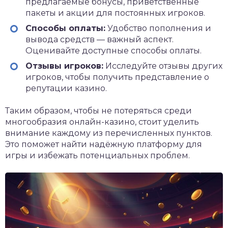
предлагаемые бонусы, приветственные
пакеты и акции для постоянных игроков.
Способы оплаты:
Удобство пополнения и
вывода средств — важный аспект.
Оценивайте доступные способы оплаты.
Отзывы игроков:
Исследуйте отзывы других
игроков, чтобы получить представление о
репутации казино.
Таким образом, чтобы не потеряться среди
многообразия онлайн-казино, стоит уделить
внимание каждому из перечисленных пунктов.
Это поможет найти надёжную платформу для
игры и избежать потенциальных проблем.