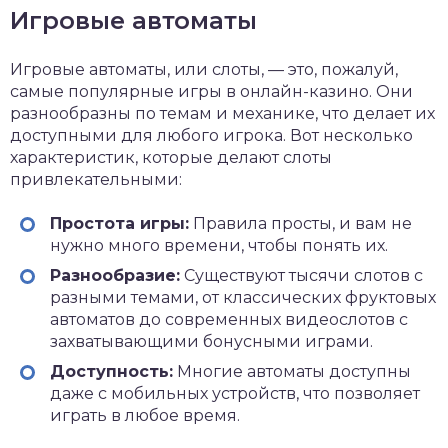
Игровые автоматы
Игровые автоматы, или слоты, — это, пожалуй,
самые популярные игры в онлайн-казино. Они
разнообразны по темам и механике, что делает их
доступными для любого игрока. Вот несколько
характеристик, которые делают слоты
привлекательными:
Простота игры:
Правила просты, и вам не
нужно много времени, чтобы понять их.
Разнообразие:
Существуют тысячи слотов с
разными темами, от классических фруктовых
автоматов до современных видеослотов с
захватывающими бонусными играми.
Доступность:
Многие автоматы доступны
даже с мобильных устройств, что позволяет
играть в любое время.