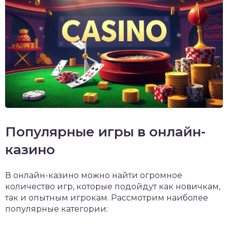
Популярные игры в онлайн-
казино
В онлайн-казино можно найти огромное
количество игр, которые подойдут как новичкам,
так и опытным игрокам. Рассмотрим наиболее
популярные категории: