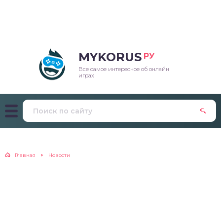
MYKORUS
РУ
Все самое интересное об онлайн
играх
Главная
Новости