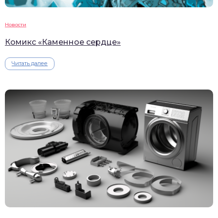
Новости
Комикс «Каменное сердце»
Читать далее