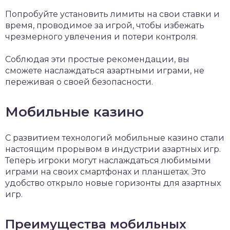
Попробуйте установить лимиты на свои ставки и
время, проводимое за игрой, чтобы избежать
чрезмерного увлечения и потери контроля.
Соблюдая эти простые рекомендации, вы
сможете наслаждаться азартными играми, не
переживая о своей безопасности.
Мобильные казино
С развитием технологий мобильные казино стали
настоящим прорывом в индустрии азартных игр.
Теперь игроки могут наслаждаться любимыми
играми на своих смартфонах и планшетах. Это
удобство открыло новые горизонты для азартных
игр.
Преимущества мобильных