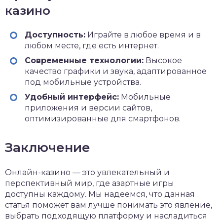
казино
Доступность:
Играйте в любое время и в
любом месте, где есть интернет.
Современные технологии:
Высокое
качество графики и звука, адаптированное
под мобильные устройства.
Удобный интерфейс:
Мобильные
приложения и версии сайтов,
оптимизированные для смартфонов.
Заключение
Онлайн-казино — это увлекательный и
перспективный мир, где азартные игры
доступны каждому. Мы надеемся, что данная
статья поможет вам лучше понимать это явление,
выбрать подходящую платформу и насладиться