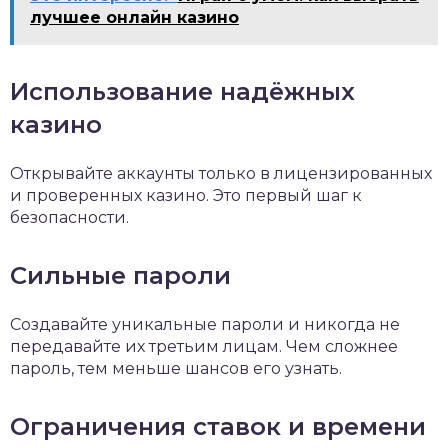
лучшее онлайн казино
Использование надёжных
казино
Открывайте аккаунты только в лицензированных
и проверенных казино. Это первый шаг к
безопасности.
Сильные пароли
Создавайте уникальные пароли и никогда не
передавайте их третьим лицам. Чем сложнее
пароль, тем меньше шансов его узнать.
Ограничения ставок и времени