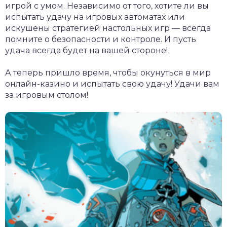
игрой с умом. Независимо от того, хотите ли вы
испытать удачу на игровых автоматах или
искушены стратегией настольных игр — всегда
помните о безопасности и контроле. И пусть
удача всегда будет на вашей стороне!
А теперь пришло время, чтобы окунуться в мир
онлайн-казино и испытать свою удачу! Удачи вам
за игровым столом!