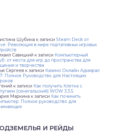
истина Шубина
к записи
Steam Deck от
lve: Революция в мире портативных игровых
тройств
хаил Савицкий
к записи
Компьютерный
уб: от места для игр до пространства для
щения и творчества
ья Сергеев
к записи
Казино Онлайн Адмирал
7: Полное Руководство для Настоящих
роков
гений
к записи
Как получить Клетка с
пугаем (сенегальский) WOW 3.3.5
рия Маркина
к записи
Как починить
мпьютер: Полное руководство для
чинающих
ОДЗЕМЕЛЬЯ И РЕЙДЫ