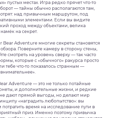
» пустых местах. Игра редко прячет что‑то
орот — тайны обычно располагаются там,
мотрят: над привычным маршрутом, под
оративными элементами. Если вы видите
зкий проход между объектами, велика
 намёк на секрет.
r Bear Adventure многие секреты становятся
 обзора. Поверните камеру в сторону стены,
те смотреть на уровень сверху — так часто
рмы, которые с «обычного» ракурса просто
ли тебе что‑то показалось странным —
 внимательнее».
Bear Adventure — это не только потайные
монеты, и дополнительные жизни, и редкие
 не дают прямой выгоды, но делают мир
инципу «наградить любопытство»: вы
 потратить время на исследование пути в
 приятный приз. Именно поэтому привычка