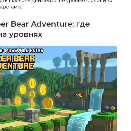
ать шаблон» движения по уровню становится
кретами.
r Bear Adventure: где
на уровнях