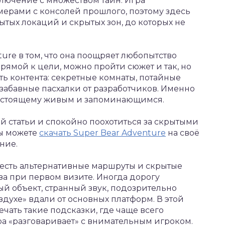
лючение с множеством тайн. Игра
ерами с консолей прошлого, поэтому здесь
ытых локаций и скрытых зон, до которых не
ture в том, что она поощряет любопытство
рямой к цели, можно пройти сюжет и так, но
ть контента: секретные комнаты, потайные
забавные пасхалки от разработчиков. Именно
настоящему живым и запоминающимся.
й статьи и спокойно поохотиться за скрытыми
вы можете
скачать Super Bear Adventure
на своё
ние.
e есть альтернативные маршруты и скрытые
за при первом визите. Иногда дорогу
й объект, странный звук, подозрительно
здухе» вдали от основных платформ. В этой
ечать такие подсказки, где чаще всего
ра «разговаривает» с внимательным игроком.