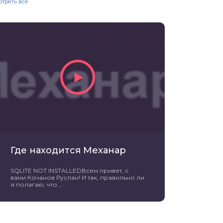
отреть все
Где находится Механар
SQLITE NOT INSTALLEDВсем привет, с
вами Кочанов Руслан! И так, правильно ли
я полагаю, что ...