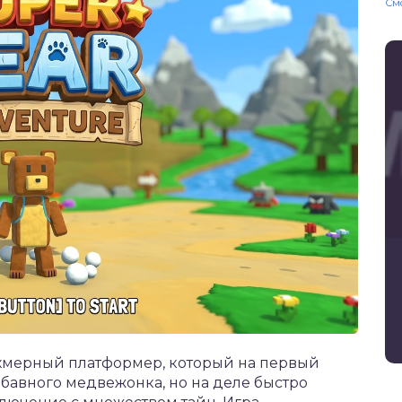
См
ёхмерный платформер, который на первый
абавного медвежонка, но на деле быстро