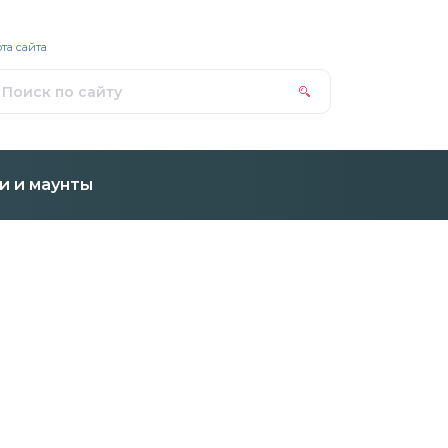
та сайта
и и маунты