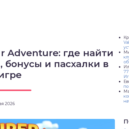
Кр
Va
ус
r Adventure: где найти
Ми
кл
 бонусы и пасхалки в
об
Ил
игре
77
Иг
Ев
по
Ма
ко
на
ая 2026
П