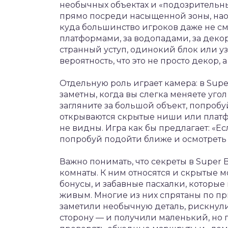
необычных объектах и «подозрительных
прямо посреди насыщенной зоны, наоб
куда большинство игроков даже не с
платформами, за водопадами, за дек
странный уступ, одинокий блок или у
вероятность, что это не просто декор, а
Отдельную роль играет камера: в Supe
заметны, когда вы слегка меняете угол
загляните за большой объект, попробуй
открываются скрытые ниши или платфо
не видны. Игра как бы предлагает: «Ес
попробуй подойти ближе и осмотреть
Важно понимать, что секреты в Super 
комнаты. К ним относятся и скрытые 
бонусы, и забавные пасхалки, которые
живым. Многие из них спрятаны по пр
заметили необычную деталь, рискнули
сторону — и получили маленький, но