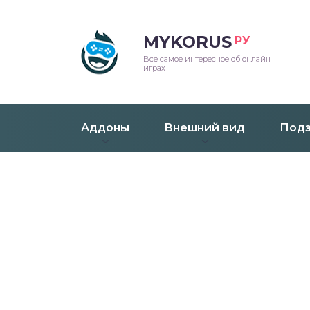
MYKORUS
РУ
Все самое интересное об онлайн
играх
Аддоны
Внешний вид
Подз