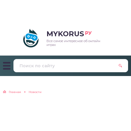
MYKORUS
РУ
Все самое интересное об онлайн
играх
Главная
Новости