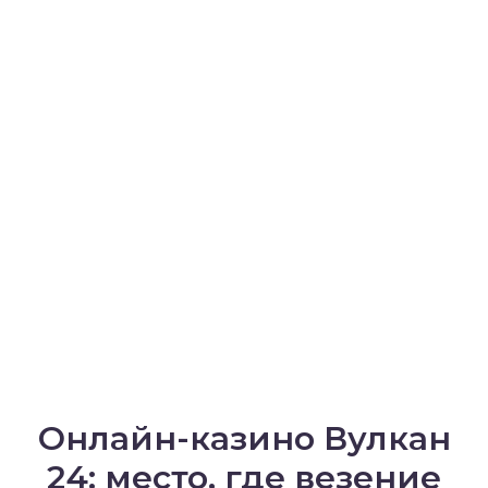
Онлайн-казино Вулкан
24: место, где везение