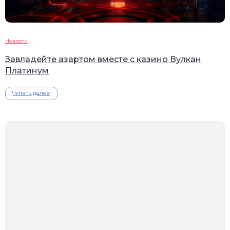
Новости
Завладейте азартом вместе с казино Вулкан
Платинум
Читать далее