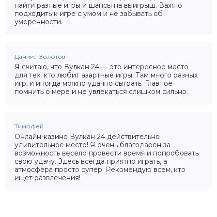
найти разные игры и шансы на выигрыш. Важно
подходить к игре с умом и не забывать об
умеренности.
Даниил Золотов
Я считаю, что Вулкан 24 — это интересное место
для тех, кто любит азартные игры. Там много разных
игр, и иногда можно удачно сыграть. Главное
помнить о мере и не увлекаться слишком сильно.
Тимофей
Онлайн-казино Вулкан 24 действительно
удивительное место! Я очень благодарен за
возможность весело провести время и попробовать
свою удачу. Здесь всегда приятно играть, а
атмосфера просто супер. Рекомендую всем, кто
ищет развлечения!