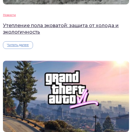
Новости
Утепление пола эковатой: защита от холода и
экологичность
Читать далее