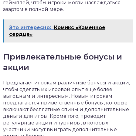
геймплей, чтобы игроки могли наслаждаться
азартом в полной мере.
Это интересно:
Комикс «Каменное
сердце»
Привлекательные бонусы и
акции
Предлагает игрокам различные бонусы и акции,
чтобы сделать их игровой опыт еще более
выгодным и интересным. Новым игрокам
предлагаются приветственные бонусы, которые
включают бесплатные спины и дополнительные
деньги для игры. Кроме того, проводит
регулярные акции и турниры, в которых
участники могут выиграть дополнительные