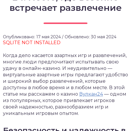
встречает развлечение
Опубликовано: 17 мая 2024 / Обновлено: 30 мая 2024
SQLITE NOT INSTALLED
Когда дело касается азартных игр и развлечений,
многие люди предпочитают испытывать свою
удачу в онлайн-казино. И неудивительно —
виртуальные азартные игры предлагают удобство
и широкий выбор развлечений, которые
доступны в любое время и в любом месте. В этой
статье мы расскажем о казино
Вулкан24
— одном
из популярных, которое привлекает игроков
своей надежностью, разнообразием игр и
уникальным игровым опытом.
Безопасность и надежность в